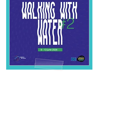
Laboratorio del Cammino
c/o Laboratorio del Cammino - APS
viale Giovanni Suzzani 250
20162 Milano MI, Italy
laboratoriodelcammino@gmail.com
Logo designed by Giulia Grattini.