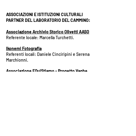
ASSOCIAZIONI E ISTITUZIONI CULTURALI
PARTNER DEL LABORATORIO DEL CAMMINO:
Associazione Archivio Storico Olivetti AASO
Referente locale: Marcella Turchetti.
Ikonemi Fotografia
Referenti locali: Daniele Cinciripini e Serena
Marchionni.
Associazione EQuiStiamo - Progetto Vaghe
Stelle
Referente locale: Pierangelo Miola.
Progetto Fiori
Referente locale: Daniela Allocca.
OMNE – Osservatorio Mobile Nord Est
Referenti locali: Stefania Rössl e Massimo
Sordi.